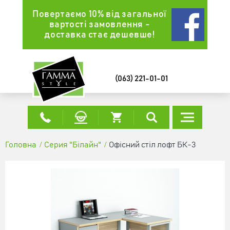
Повертаємо 10% від загальної
вартості замовлення -
доставка стає дешевше!
ОФІСНИЙ СТІЛ ЛОФТ СПЛГ-3 ДУБ
АППАЛАЧІ (1390X600X765)
9762 грн
(063) 221-01-01
КУПИТИ
Головна
Серия "Білайн"
Офісний стіл лофт БК-3