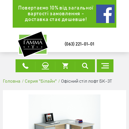
Повертаємо 10% від загальної
вартості замовлення -
доставка стає дешевше!
ОФІСНИЙ СТІЛ ЛОФТ СПЛГ-3 ДУБ
АППАЛАЧІ (1390X600X765)
9762 грн
(063) 221-01-01
КУПИТИ
Головна
Серия "Білайн"
Офісний стіл лофт БК-3Т